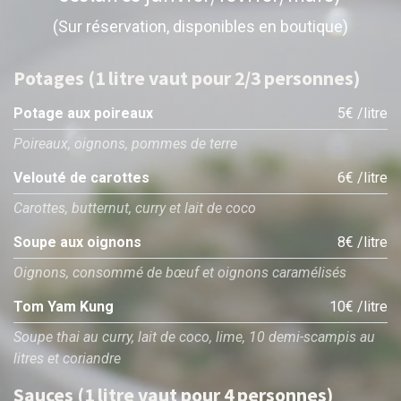
(Sur réservation, disponibles en boutique)
Potages (1 litre vaut pour 2/3 personnes)
Potage aux poireaux
5€ /litre
Poireaux, oignons, pommes de terre
Velouté de carottes
6€ /litre
Carottes, butternut, curry et lait de coco
Soupe aux oignons
8€ /litre
Oignons, consommé de bœuf et oignons caramélisés
Tom Yam Kung
10€ /litre
Soupe thai au curry, lait de coco, lime, 10 demi-scampis au
litres et coriandre
Sauces (1 litre vaut pour 4 personnes)